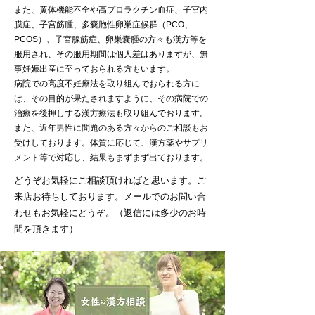
また、黄体機能不全や高プロラクチン血症、子宮内
膜症、子宮筋腫、多嚢胞性卵巣症候群（PCO、
PCOS）、子宮腺筋症、卵巣嚢腫の方々も漢方等を
服用され、その服用期間は個人差はありますが、無
事妊娠出産に至っておられる方もいます。
病院での高度不妊療法を取り組んでおられる方に
は、その目的が果たされますように、その病院での
治療を後押しする漢方療法も取り組んでおります。
また、近年男性に問題のある方々からのご相談もお
受けしております。体質に応じて、漢方薬やサプリ
メント等で対応し、結果もまずまず出ております。
どうぞお気軽にご相談頂ければと思います。ご
来店お待ちしております。メールでのお問い合
わせもお気軽にどうぞ。（返信には多少のお時
間を頂きます）