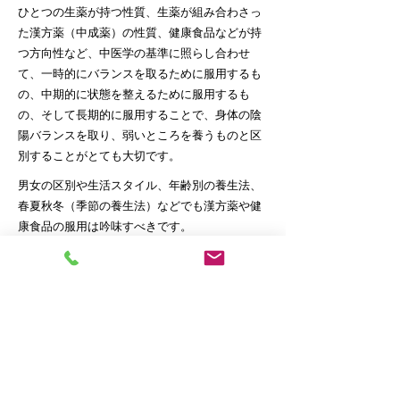
ひとつの生薬が持つ性質、生薬が組み合わさっ
た漢方薬（中成薬）の性質、健康食品などが持
つ方向性など、中医学の基準に照らし合わせ
て、一時的にバランスを取るために服用するも
の、中期的に状態を整えるために服用するも
の、そして長期的に服用することで、身体の陰
陽バランスを取り、弱いところを養うものと区
別することがとても大切です。
男女の区別や生活スタイル、年齢別の養生法、
春夏秋冬（季節の養生法）などでも漢方薬や健
康食品の服用は吟味すべきです。
人は必ず老い、心身共に弱っていく宿命があり
ます。若いころ心身共にとても強かった方が、
ご自分もご家族も受け止められない程、急激に
弱っていかれることもあるでしょう。しかし、
その老化スピードを漢方薬等で緩やかにしてい
くことは可能であると思われます。
各年代別の養生も含め、「若さと強さ」を保つ
アドバイス（漢方薬等の服用も含め）をさせて